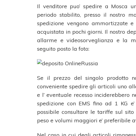
Il venditore puo’ spedire a Mosca un
periodo stabilito, presso il nostro m
spedizione vengono ammortizzate e l
acquistata in pochi giorni. Il nostro de
allarme e videosorveglianza e la me
seguito posto la foto:
Se il prezzo del singolo prodotto n
conveniente spedire gli articoli uno alla
e l’ eventuale recesso inciderebbero ne
spedizione con EMS fino ad 1 KG e’ 
possibile consultare le tariffe sul sit
peso e volumi maggiori e’ preferibile av
Nel caso in cui degli articoli rimaness