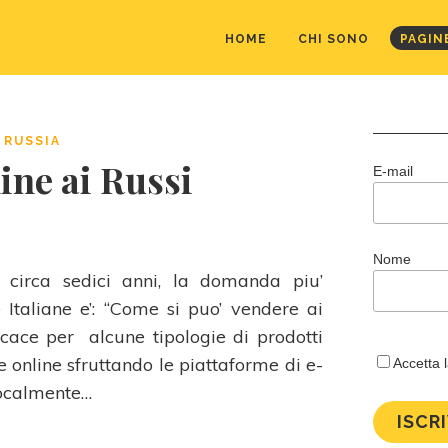
HOME
CHI SONO
PAGIN
 RUSSIA
ine ai Russi
E-mail
Nome
 circa sedici anni, la domanda piu’
Italiane e’: “Come si puo’ vendere ai
ficace per alcune tipologie di prodotti
te online sfruttando le piattaforme di e-
Accetta 
 localmente…